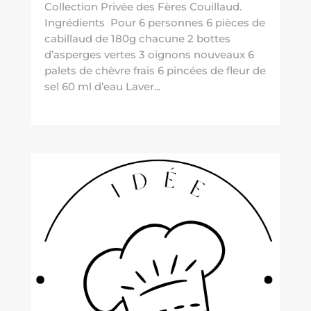
Collection Privée des Fères Couillaud.
Ingrédients Pour 6 personnes 6 pièces de
cabillaud de 180g chacune 2 bottes
d’asperges vertes 3 oignons nouveaux 6
palets de chèvre frais 6 pincées de fleur de
sel 60 ml d’eau Laver...