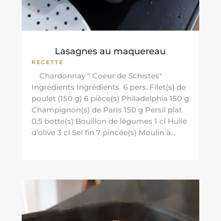
Lasagnes au maquereau
RECETTE
Chardonnay " Coeur de Schistes"
Ingrédients Ingrédients 6 pers. Filet(s) de
poulet (150 g) 6 pièce(s) Philadelphia 150 g
Champignon(s) de Paris 150 g Persil plat
0.5 botte(s) Bouillon de légumes 1 cl Huile
d'olive 3 cl Sel fin 7 pincée(s) Moulin à...