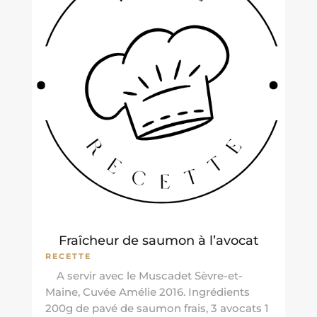
Fraîcheur de saumon à l’avocat
RECETTE
A servir avec le Muscadet Sèvre-et-
Maine, Cuvée Amélie 2016. Ingrédients
200g de pavé de saumon frais, 3 avocats 1