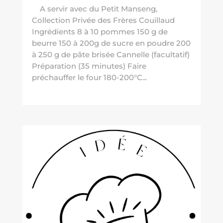
A servir avec du Petit Manseng,
Collection Privée des Frères Couillaud
Ingrédients 8 à 10 pommes 150 g de
beurre 150 à 200g de sucre en poudre 200
à 250 g de pâte brisée Cannelle (facultatif)
Préparation (35 minutes) Faire
préchauffer le four 180-200°C...