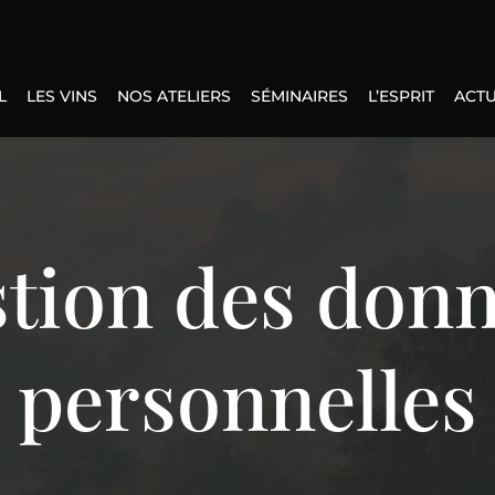
L
LES VINS
NOS ATELIERS
SÉMINAIRES
L’ESPRIT
ACTU
tion des don
personnelles