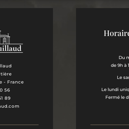
Horair
Du m
de 9h à 
llaud
tière
Le sa
e - France
Le lundi un
60 56
Fermé le d
61 89
laud.com