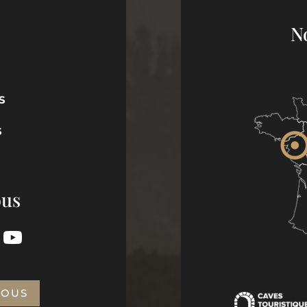
N
S
S
ous
NOUS