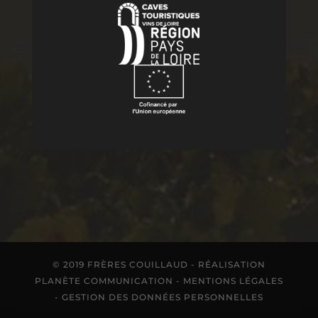
© 2019 FRÈRES COUILLAUD - RÉALISATION
PLANÈTE COMMUNICATION -
MENTIONS LÉGALES
-
GESTION DES DONNÉES PERSONNELLES