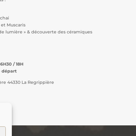
 chai
 et Muscaris
de lumière » & découverte des céramiques
s
 16H30 / 18H
e départ
ère 44330 La Regrippière