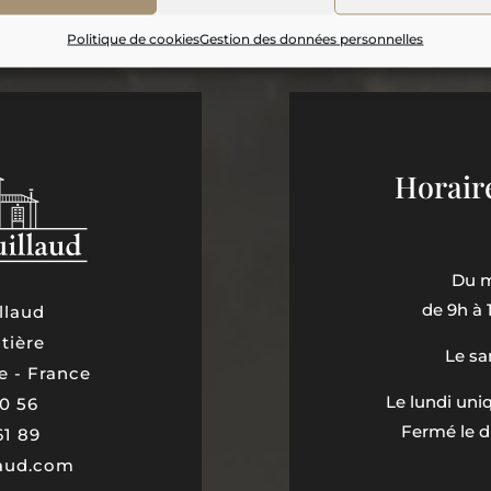
Politique de cookies
Gestion des données personnelles
Horair
Du m
de 9h à 
llaud
tière
Le sa
e - France
Le lundi un
60 56
Fermé le d
61 89
laud.com