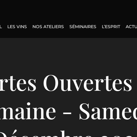
L
LES VINS
NOS ATELIERS
SÉMINAIRES
L’ESPRIT
ACTU
rtes Ouvertes
maine - Samed