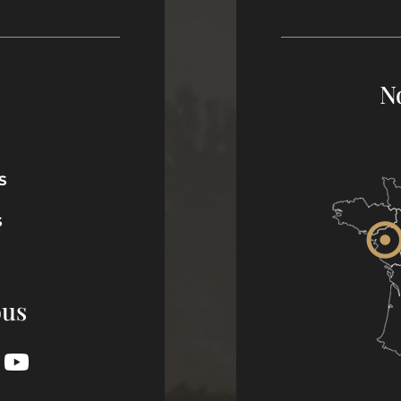
N
S
S
ous