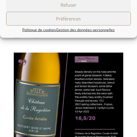
Jancis Robinson - Avril 2022 Les Frères Couillaud
Refuser
La Grande Ragotière 44330 La Regrippière - France
Tél : +332 40 33 60 56 Fax : +332 40 33 61 89
Préférences
info@freres-couillaud.com Menu HOME Our wines
philosophy Workshop NEWS PHOTOS Contact Follow
Politique de cookies
Gestion des données personnelles
us ...