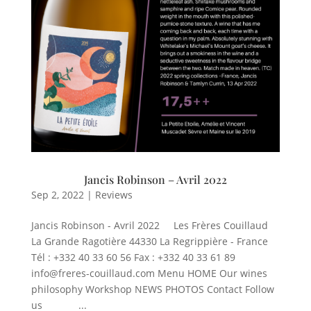
Jancis Robinson – Avril 2022
Sep 2, 2022
|
Reviews
Jancis Robinson - Avril 2022 Les Frères Couillaud
La Grande Ragotière 44330 La Regrippière - France
Tél : +332 40 33 60 56 Fax : +332 40 33 61 89
info@freres-couillaud.com Menu HOME Our wines
philosophy Workshop NEWS PHOTOS Contact Follow
us ...