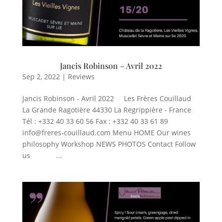
Jancis Robinson – Avril 2022
Sep 2, 2022
|
Reviews
Jancis Robinson - Avril 2022 Les Frères Couillaud
La Grande Ragotière 44330 La Regrippière - France
Tél : +332 40 33 60 56 Fax : +332 40 33 61 89
info@freres-couillaud.com Menu HOME Our wines
philosophy Workshop NEWS PHOTOS Contact Follow
us ...